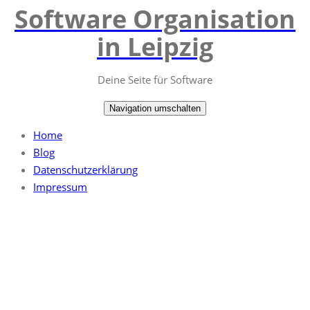
Software Organisation
Springe
zum
in Leipzig
Inhalt
Deine Seite für Software
Navigation umschalten
Home
Blog
Datenschutzerklärung
Impressum
Monatsarchiv 7. Juni
2022