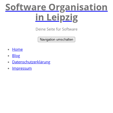
Software Organisation
Springe
zum
in Leipzig
Inhalt
Deine Seite für Software
Navigation umschalten
Home
Blog
Datenschutzerklärung
Impressum
Blog
Home
/ Blog